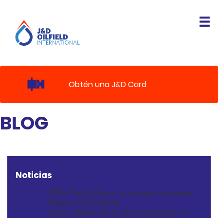
Obtén una J&D Card
BLOG
Noticias
FXE Is First GA Airport to Introduce Automated
Passport Control Kiosks
Source: NBAA News
Published on2018-02-14